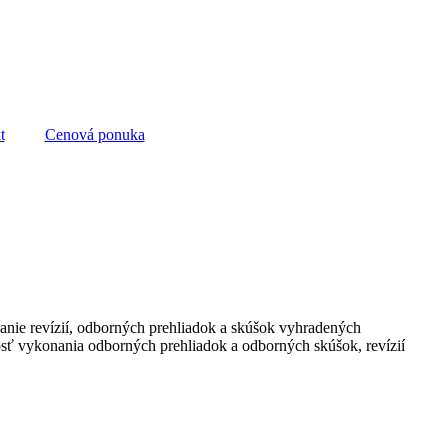
t
Cenová ponuka
anie revízií, odborných prehliadok a skúšok vyhradených
osť vykonania odborných prehliadok a odborných skúšok, revízií