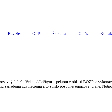
Revízie
OPP
Školenia
O nás
Kontak
lo posuvných brán Veľmi dôležitým aspektom v oblasti BOZP je vykonáv
u zariadeniu zdvíhaciemu a to zvislo posuvnej garážovej bráne. Nutn