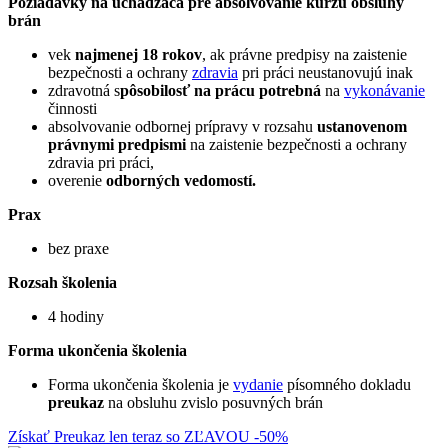
Požiadavky na uchádzača pre absolvovanie kurzu obsluhy
brán
vek
najmenej 18 rokov
, ak právne predpisy na zaistenie
bezpečnosti a ochrany
zdravia
pri práci neustanovujú inak
zdravotná s
pôsobilosť na prácu potrebná
na
vykonávanie
činnosti
absolvovanie odbornej prípravy v rozsahu
ustanovenom
právnymi predpismi
na zaistenie bezpečnosti a ochrany
zdravia pri práci,
overenie
odborných vedomostí.
Prax
bez praxe
Rozsah školenia
4 hodiny
Forma ukončenia školenia
Forma ukončenia školenia je
vydanie
písomného dokladu
preukaz
na obsluhu zvislo posuvných brán
Získať Preukaz len teraz so ZĽAVOU -50%