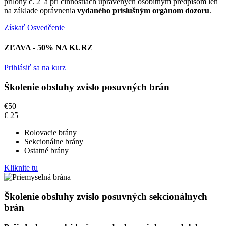
prílohy č. 2 a pri činnostiach upravených osobitným predpisom len
na základe oprávnenia
vydaného príslušným orgánom dozoru
.
Získať Osvedčenie
ZĽAVA - 50% NA KURZ
Prihlásiť sa na kurz
Školenie obsluhy zvislo posuvných brán
€
50
€
25
Rolovacie brány
Sekcionálne brány
Ostatné brány
Kliknite tu
Školenie obsluhy zvislo posuvných sekcionálnych
brán