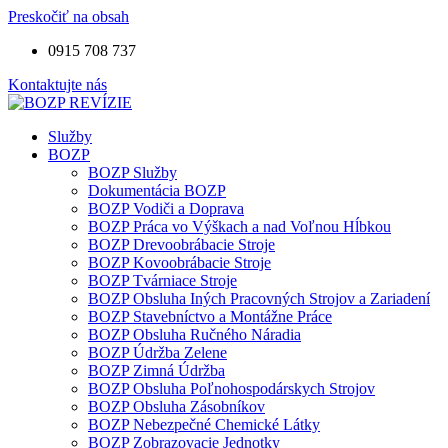
Preskočiť na obsah
0915 708 737
Kontaktujte nás
Služby
BOZP
BOZP Služby
Dokumentácia BOZP
BOZP Vodiči a Doprava
BOZP Práca vo Výškach a nad Voľnou Hĺbkou
BOZP Drevoobrábacie Stroje
BOZP Kovoobrábacie Stroje
BOZP Tvárniace Stroje
BOZP Obsluha Iných Pracovných Strojov a Zariadení
BOZP Stavebníctvo a Montážne Práce
BOZP Obsluha Ručného Náradia
BOZP Údržba Zelene
BOZP Zimná Údržba
BOZP Obsluha Poľnohospodárskych Strojov
BOZP Obsluha Zásobníkov
BOZP Nebezpečné Chemické Látky
BOZP Zobrazovacie Jednotky