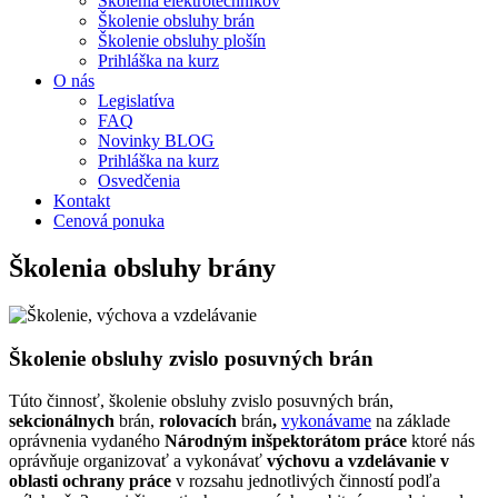
Školenia elektrotechnikov
Školenie obsluhy brán
Školenie obsluhy plošín
Prihláška na kurz
O nás
Legislatíva
FAQ
Novinky BLOG
Prihláška na kurz
Osvedčenia
Kontakt
Cenová ponuka
Školenia obsluhy brány
Školenie obsluhy zvislo posuvných brán
Túto činnosť, školenie obsluhy zvislo posuvných brán,
sekcionálnych
brán,
rolovacích
brán
,
vykonávame
na základe
oprávnenia vydaného
Národným inšpektorátom práce
ktoré nás
oprávňuje organizovať a vykonávať
výchovu a vzdelávanie v
oblasti ochrany práce
v rozsahu jednotlivých činností podľa