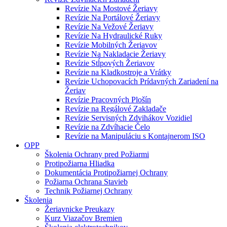
Revízie Na Mostové Žeriavy
Revízie Na Portálové Žeriavy
Revízie Na Vežové Žeriavy
Revízie Na Hydraulické Ruky
Revízie Mobilných Žeriavov
Revízie Na Nakladacie Žeriavy
Revízie Stĺpových Žeriavov
Revízie na Kladkostroje a Vrátky
Revízie Uchopovacích Prídavných Zariadení na
Žeriav
Revízie Pracovných Plošín
Revízie na Regálové Zakladače
Revízie Servisných Zdvihákov Vozidiel
Revízie na Zdvíhacie Čelo
Revízie na Manipuláciu s Kontajnerom ISO
OPP
Školenia Ochrany pred Požiarmi
Protipožiarna Hliadka
Dokumentácia Protipožiarnej Ochrany
Požiarna Ochrana Stavieb
Technik Požiarnej Ochrany
Školenia
Žeriavnicke Preukazy
Kurz Viazačov Bremien