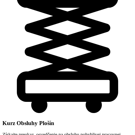
Kurz Obsluhy Plošín
Získajte preukaz, osvedčenie na obsluhu pohyblivej pracovnej