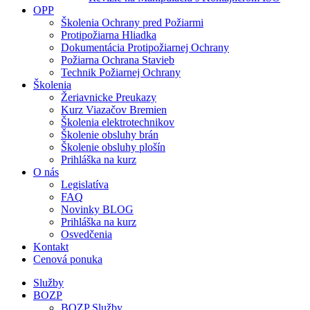
OPP
Školenia Ochrany pred Požiarmi
Protipožiarna Hliadka
Dokumentácia Protipožiarnej Ochrany
Požiarna Ochrana Stavieb
Technik Požiarnej Ochrany
Školenia
Žeriavnicke Preukazy
Kurz Viazačov Bremien
Školenia elektrotechnikov
Školenie obsluhy brán
Školenie obsluhy plošín
Prihláška na kurz
O nás
Legislatíva
FAQ
Novinky BLOG
Prihláška na kurz
Osvedčenia
Kontakt
Cenová ponuka
Služby
BOZP
BOZP Služby