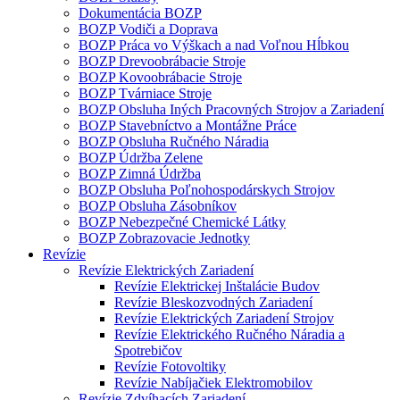
Dokumentácia BOZP
BOZP Vodiči a Doprava
BOZP Práca vo Výškach a nad Voľnou Hĺbkou
BOZP Drevoobrábacie Stroje
BOZP Kovoobrábacie Stroje
BOZP Tvárniace Stroje
BOZP Obsluha Iných Pracovných Strojov a Zariadení
BOZP Stavebníctvo a Montážne Práce
BOZP Obsluha Ručného Náradia
BOZP Údržba Zelene
BOZP Zimná Údržba
BOZP Obsluha Poľnohospodárskych Strojov
BOZP Obsluha Zásobníkov
BOZP Nebezpečné Chemické Látky
BOZP Zobrazovacie Jednotky
Revízie
Revízie Elektrických Zariadení
Revízie Elektrickej Inštalácie Budov
Revízie Bleskozvodných Zariadení
Revízie Elektrických Zariadení Strojov
Revízie Elektrického Ručného Náradia a
Spotrebičov
Revízie Fotovoltiky
Revízie Nabíjačiek Elektromobilov
Revízie Zdvíhacích Zariadení