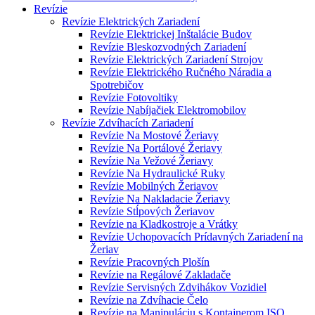
Revízie
Revízie Elektrických Zariadení
Revízie Elektrickej Inštalácie Budov
Revízie Bleskozvodných Zariadení
Revízie Elektrických Zariadení Strojov
Revízie Elektrického Ručného Náradia a
Spotrebičov
Revízie Fotovoltiky
Revízie Nabíjačiek Elektromobilov
Revízie Zdvíhacích Zariadení
Revízie Na Mostové Žeriavy
Revízie Na Portálové Žeriavy
Revízie Na Vežové Žeriavy
Revízie Na Hydraulické Ruky
Revízie Mobilných Žeriavov
Revízie Na Nakladacie Žeriavy
Revízie Stĺpových Žeriavov
Revízie na Kladkostroje a Vrátky
Revízie Uchopovacích Prídavných Zariadení na
Žeriav
Revízie Pracovných Plošín
Revízie na Regálové Zakladače
Revízie Servisných Zdvihákov Vozidiel
Revízie na Zdvíhacie Čelo
Revízie na Manipuláciu s Kontajnerom ISO