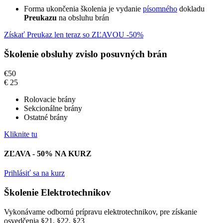
Forma ukončenia školenia je vydanie
písomného
dokladu
Preukazu
na obsluhu brán
Získať Preukaz len teraz so ZĽAVOU -50%
Školenie obsluhy zvislo posuvných brán
€
50
€
25
Rolovacie brány
Sekcionálne brány
Ostatné brány
Kliknite tu
ZĽAVA - 50% NA KURZ
Prihlásiť sa na kurz
Školenie Elektrotechnikov
Vykonávame odbornú prípravu elektrotechnikov, pre získanie
osvedčenia §21, §22, §23