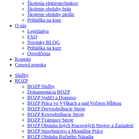
Školenia elektrotechnikov
Školenie obsluhy brán
Školenie obsluhy plošín
Prihláška na kurz
O nás
Legislatíva
FAQ
Novinky BLOG
Prihláška na kurz
Osvedčenia
Kontakt
Cenová ponuka
Služby
BOZP
BOZP Služby
Dokumentácia BOZP
BOZP Vodiči a Doprava
BOZP Práca vo Výškach a nad Voľnou Hĺbkou
BOZP Drevoobrábacie Stroje
BOZP Kovoobrábacie Stroje
BOZP Tvárniace Stroje
BOZP Obsluha Iných Pracovných Strojov a Zariadení
BOZP Stavebníctvo a Montážne Práce
BOZP Obsluha Ručného Náradia