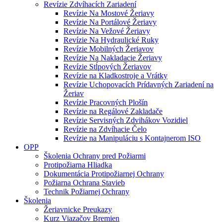
Revízie Zdvíhacích Zariadení
Revízie Na Mostové Žeriavy
Revízie Na Portálové Žeriavy
Revízie Na Vežové Žeriavy
Revízie Na Hydraulické Ruky
Revízie Mobilných Žeriavov
Revízie Na Nakladacie Žeriavy
Revízie Stĺpových Žeriavov
Revízie na Kladkostroje a Vrátky
Revízie Uchopovacích Prídavných Zariadení na
Žeriav
Revízie Pracovných Plošín
Revízie na Regálové Zakladače
Revízie Servisných Zdvihákov Vozidiel
Revízie na Zdvíhacie Čelo
Revízie na Manipuláciu s Kontajnerom ISO
OPP
Školenia Ochrany pred Požiarmi
Protipožiarna Hliadka
Dokumentácia Protipožiarnej Ochrany
Požiarna Ochrana Stavieb
Technik Požiarnej Ochrany
Školenia
Žeriavnicke Preukazy
Kurz Viazačov Bremien