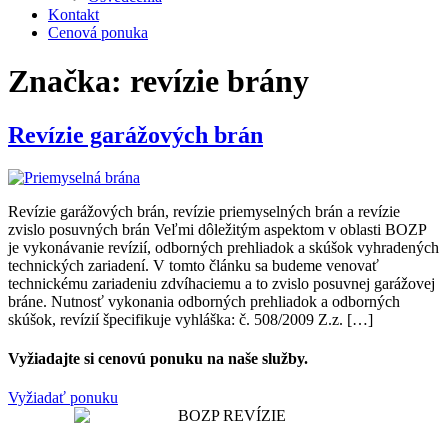
Kontakt
Cenová ponuka
Značka:
revízie brány
Revízie garážových brán
Revízie garážových brán, revízie priemyselných brán a revízie
zvislo posuvných brán Veľmi dôležitým aspektom v oblasti BOZP
je vykonávanie revízií, odborných prehliadok a skúšok vyhradených
technických zariadení. V tomto článku sa budeme venovať
technickému zariadeniu zdvíhaciemu a to zvislo posuvnej garážovej
bráne. Nutnosť vykonania odborných prehliadok a odborných
skúšok, revízií špecifikuje vyhláška: č. 508/2009 Z.z. […]
Vyžiadajte si cenovú ponuku na naše služby.
Vyžiadať ponuku