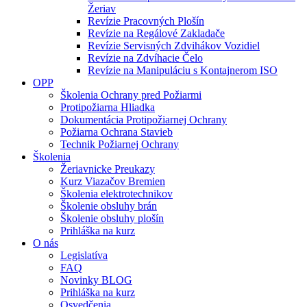
Žeriav
Revízie Pracovných Plošín
Revízie na Regálové Zakladače
Revízie Servisných Zdvihákov Vozidiel
Revízie na Zdvíhacie Čelo
Revízie na Manipuláciu s Kontajnerom ISO
OPP
Školenia Ochrany pred Požiarmi
Protipožiarna Hliadka
Dokumentácia Protipožiarnej Ochrany
Požiarna Ochrana Stavieb
Technik Požiarnej Ochrany
Školenia
Žeriavnicke Preukazy
Kurz Viazačov Bremien
Školenia elektrotechnikov
Školenie obsluhy brán
Školenie obsluhy plošín
Prihláška na kurz
O nás
Legislatíva
FAQ
Novinky BLOG
Prihláška na kurz
Osvedčenia