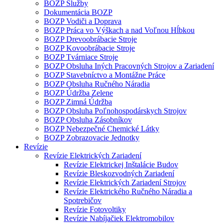
BOZP Služby
Dokumentácia BOZP
BOZP Vodiči a Doprava
BOZP Práca vo Výškach a nad Voľnou Hĺbkou
BOZP Drevoobrábacie Stroje
BOZP Kovoobrábacie Stroje
BOZP Tvárniace Stroje
BOZP Obsluha Iných Pracovných Strojov a Zariadení
BOZP Stavebníctvo a Montážne Práce
BOZP Obsluha Ručného Náradia
BOZP Údržba Zelene
BOZP Zimná Údržba
BOZP Obsluha Poľnohospodárskych Strojov
BOZP Obsluha Zásobníkov
BOZP Nebezpečné Chemické Látky
BOZP Zobrazovacie Jednotky
Revízie
Revízie Elektrických Zariadení
Revízie Elektrickej Inštalácie Budov
Revízie Bleskozvodných Zariadení
Revízie Elektrických Zariadení Strojov
Revízie Elektrického Ručného Náradia a
Spotrebičov
Revízie Fotovoltiky
Revízie Nabíjačiek Elektromobilov