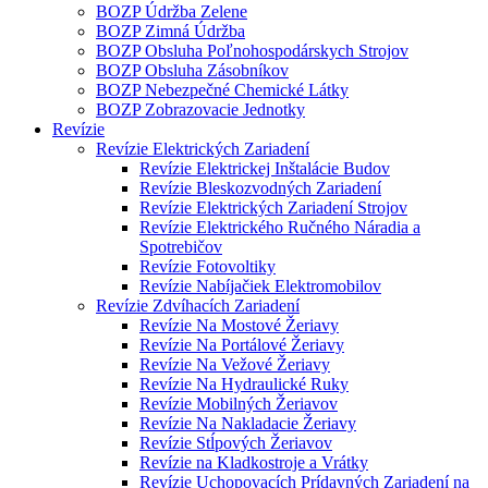
BOZP Údržba Zelene
BOZP Zimná Údržba
BOZP Obsluha Poľnohospodárskych Strojov
BOZP Obsluha Zásobníkov
BOZP Nebezpečné Chemické Látky
BOZP Zobrazovacie Jednotky
Revízie
Revízie Elektrických Zariadení
Revízie Elektrickej Inštalácie Budov
Revízie Bleskozvodných Zariadení
Revízie Elektrických Zariadení Strojov
Revízie Elektrického Ručného Náradia a
Spotrebičov
Revízie Fotovoltiky
Revízie Nabíjačiek Elektromobilov
Revízie Zdvíhacích Zariadení
Revízie Na Mostové Žeriavy
Revízie Na Portálové Žeriavy
Revízie Na Vežové Žeriavy
Revízie Na Hydraulické Ruky
Revízie Mobilných Žeriavov
Revízie Na Nakladacie Žeriavy
Revízie Stĺpových Žeriavov
Revízie na Kladkostroje a Vrátky
Revízie Uchopovacích Prídavných Zariadení na